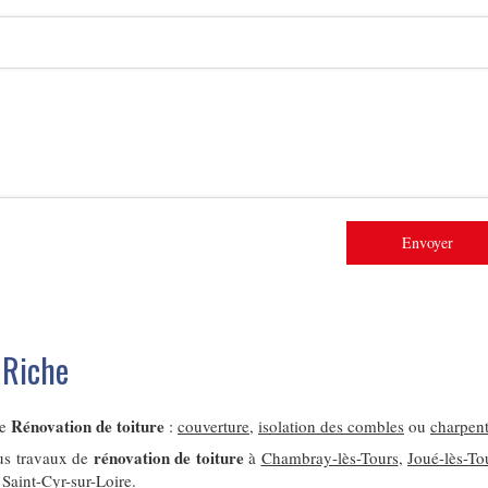
Envoyer
 Riche
Rénovation de toiture
de
:
couverture
,
isolation des combles
ou
charpen
rénovation de toiture
us travaux de
à
Chambray-lès-Tours
,
Joué-lès-To
u
Saint-Cyr-sur-Loire
.